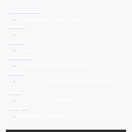
📍
Charente-Maritime :
La Rochelle, Rochefort, Saintes, Royan, Jonzac
📍
Charente :
Angoulême, Cognac, Barbezieux, Confolens, Chalais
📍
Gironde :
Bordeaux, Mérignac, Pessac, Libourne, Blaye
📍
Deux-Sèvres :
Niort, Bressuire, Parthenay, Melle, Chef-Boutonne
📍
Vendée :
La Roche-sur-Yon, Les Sables-d’Olonne, Fontenay-le-Comte, Les
Herbiers, Challans
📍
Vienne :
Poitiers, Vouillé, Civray, Valence-en-Poitou, Gençay
📍
Dordogne :
Ribérac, Nontron, La Roche-Chalais