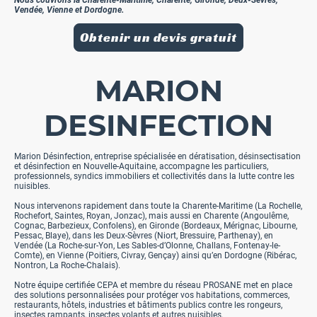
Nous couvrons la Charente-Maritime, Charente, Gironde, Deux-Sèvres,
Vendée, Vienne et Dordogne.
Obtenir un devis gratuit
MARION
DESINFECTION
Marion Désinfection, entreprise spécialisée en dératisation, désinsectisation
et désinfection en Nouvelle-Aquitaine, accompagne les particuliers,
professionnels, syndics immobiliers et collectivités dans la lutte contre les
nuisibles.
Nous intervenons rapidement dans toute la Charente-Maritime (La Rochelle,
Rochefort, Saintes, Royan, Jonzac), mais aussi en Charente (Angoulême,
Cognac, Barbezieux, Confolens), en Gironde (Bordeaux, Mérignac, Libourne,
Pessac, Blaye), dans les Deux-Sèvres (Niort, Bressuire, Parthenay), en
Vendée (La Roche-sur-Yon, Les Sables-d’Olonne, Challans, Fontenay-le-
Comte), en Vienne (Poitiers, Civray, Gençay) ainsi qu’en Dordogne (Ribérac,
Nontron, La Roche-Chalais).
Notre équipe certifiée CEPA et membre du réseau PROSANE met en place
des solutions personnalisées pour protéger vos habitations, commerces,
restaurants, hôtels, industries et bâtiments publics contre les rongeurs,
insectes rampants, insectes volants et autres nuisibles.