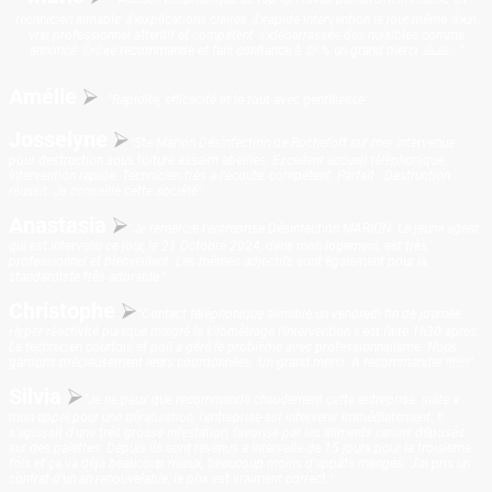
technicien aimable 👍explications claires 👍rapide intervention le jour même 👍un
vrai professionnel attentif et compétent 👍débarrassée des nuisibles comme
annoncé 👍👍je recommande et fais confiance à 💯 % un grand merci 🙏🙏 …"
Amélie
⮚
"Rapidité, efficacité et le tout avec gentillesse"
Josselyne
⮚
"Ste Marion Désinfection de Rochefort sur mer intervenue
pour destruction sous toiture essaim abeilles. Excellent accueil téléphonique,
intervention rapide. Technicien très à l'écoute, compétent. Parfait . Destruction
réussit. Je conseille cette société"
Anastasia
⮚
"Je remercie l'entreprise Désinfection MARION. Le jeune agent
qui est intervenu ce jour, le 21 Octobre 2024, dans mon logement, est très
professionnel et bienveillant. Les mêmes adjectifs sont également pour la
standardiste très adorable."
Christophe
⮚
"Contact téléphonique aimable un vendredi fin de journée.
Hyper réactivité puisque malgré le kilométrage l'intervention s'est faite 1h30 après.
Le technicien courtois et poli a géré le problème avec professionnalisme. Nous
gardons précieusement leurs coordonnées. Un grand merci. A recommander !!!!!!!"
Silvia
⮚
"Je ne peux que recommandé chaudement cette entreprise. suite a
mon appel pour une dératisation, l'entreprise est intervenir immédiatement. Il
s'agissait d'une trés grosse infestation, favorisé par les aliments canins déposés
sur des palettes. Depuis ils sont revenus a intervalle de 15 jours pour la troisieme
fois et ça va déja beaucoup mieux, beaucoup moins d'appâts mangés. J'ai pris un
contrat d'un an renouvelable, le prix est vraiment correct."