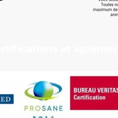
Toutes no
maximum de p
ani
rtifications et agréme