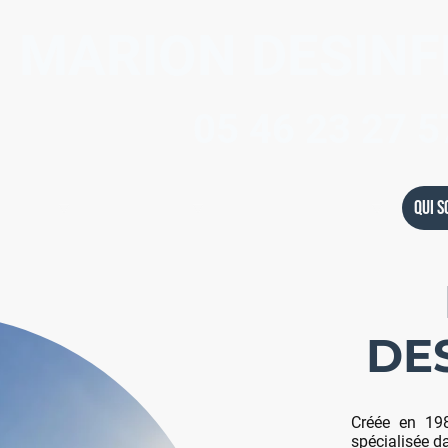
MARION DESINF
05 46 23 27 5
our qui ?
Nos contrats
Zone d'intervention
Qui 
DE
Créée en 198
spécialisée da