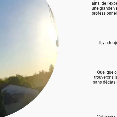
ainsi de l'exp
une grande var
professionnels
Il y a to
Quel que c
trouverons la
sans dégâts e
Votre sécur