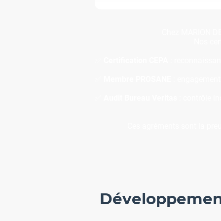
Chez MARION DESI
Nos cert
✅
Certification CEPA
: reconnaissan
✅
Membre PROSANE
: engagement d
✅
Audit Bureau Veritas
: contrôle i
Ces agréments sont la preu
Développement 