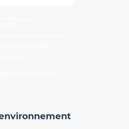
os interventions.
formité :
 professionnalisme de nos équipes.
nnée contre les nuisibles.
s en vigueur.
reconnue
dans son domaine.
l'environnement