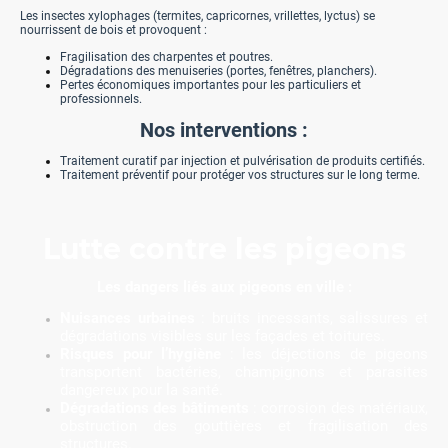
Les insectes xylophages (termites, capricornes, vrillettes, lyctus) se
nourrissent de bois et provoquent :
Fragilisation des charpentes et poutres.
Dégradations des menuiseries (portes, fenêtres, planchers).
Pertes économiques importantes pour les particuliers et
professionnels.
Nos interventions :
Traitement curatif par injection et pulvérisation de produits certifiés.
Traitement préventif pour protéger vos structures sur le long terme.
Lutte contre les pigeons
Les dangers liés aux pigeons en ville :
Nuisances urbaines
: bruits incessants, salissures et
dégradations visibles sur les façades et toitures.
Risques pour l’hygiène
: les déjections de pigeons
transportent bactéries, champignons et parasites
dangereux pour la santé.
Dégradations des bâtiments
: corrosion des matériaux,
obstruction des gouttières et fragilisation des
structures.