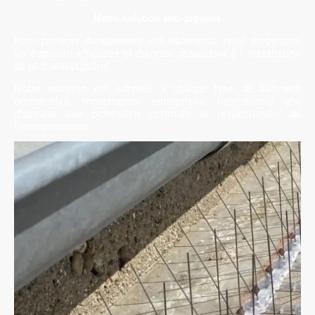
Notre solution anti-pigeons
Pour protéger durablement vos bâtiments, nous proposons
un dispositif efficaces et discrets consistant à l' installation
de pics anti-pigeons.
Notre solution est adaptée à chaque type de bâtiment
(immeubles, monuments, entreprises, habitations) afin
d’assurer une protection optimale et respectueuse de
l’environnement.