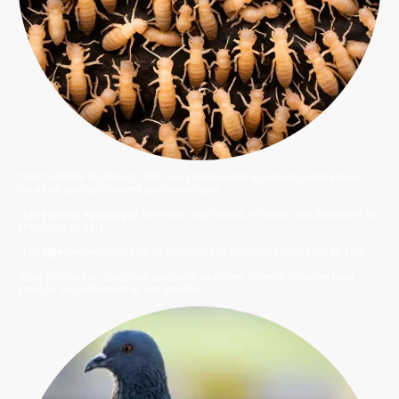
Chez MARION DESINFECTION, nous intervenons également contre deux
nuisibles particulièrement problématiques :
- Les
insectes xylophages
(termites, capricornes, vrillettes), qui détruisent les
structures en bois.
- Les
pigeons
, responsables de nuisances et de risques sanitaires en ville.
Nous mettons en place des solutions adaptées, sûres et durables pour
protéger vos bâtiments et vos activités.