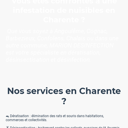
Vous êtes confrontés à une
infestation de nuisibles en
Charente ?
Que vous soyez à Angoulême, Cognac,
Barbezieux, Confolens, Chalais ou dans une
autre commune, MARION DESINFECTION
est votre spécialiste en dératisation,
désinsectisation et désinfection.
Nos services en Charente
?
🐀 Dératisation : élimination des rats et souris dans habitations,
commerces et collectivités.