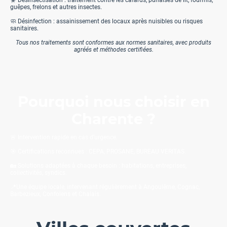
🪳 Désinsectisation : traitement contre les cafards, punaises de lit, fourmis,
guêpes, frelons et autres insectes.
🧼 Désinfection : assainissement des locaux après nuisibles ou risques
sanitaires.
Tous nos traitements sont conformes aux normes sanitaires, avec produits
agréés et méthodes certifiées.
Pourquoi nous choisir en
Charente ?
🚨 Intervention rapide en cas d’urgence.
🎯 Certifications reconnues : CEPA, PROSANE, BUREAU VERITAS.
🏡 Solutions adaptées à chaque besoin : habitations, entreprises,
collectivités, syndics.
📍Une équipe locale, intervenant régulièrement à Angoulême, Cognac,
Barbezieux, Confolens et Chalais.