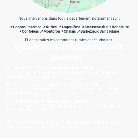
Nous intervenons dans tout le département, notamment sur :
📌
Cognac
📌
Jarnac
📌
Ruffec
📌
Angoulême
📌
Chasseneuil sur Bonnieure
📌
Confolens
📌
Montbron
📌
Chalais
📌
Barbezieux Saint Hilaire
Et dans toutes les communes rurales et périurbaines.
Questions fréquemment
posées :
Q1 :
Pouvez-vous intervenir rapidement à Angoulême ?
Oui, nous proposons des interventions rapides, même en urgence, à
Angoulême et dans les environs.
Q2 : Travaillez-vous aussi dans les zones rurales de la Charente ?
Oui, nous couvrons l’ensemble du département, y compris les villages et
petites communes.
Q3 : Faites-vous des contrats de suivi en Charente ?
Oui, nous proposons des contrats de dératisation, désinsectisation et
sanitation, adaptés à chaque besoin.
Q4 : Combien de temps faut-il pour une intervention après mon appel ?
Nous intervenons dans les 24h jours ouvrés.