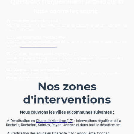
Questions fréquemment posées sur la
lutte contre les souris :
Q1 : Comment détecter les souris ?
Bruits de grattement, excréments, traces de passage et petits trous dans les
murs ou plinthes.
Q2 : Quels traitements proposez-vous ?
Appâts biocides sécurisés, postes de contrôle et suivi régulier dans le cadre
de notre
contrat de dératisation
.
Q3 : Combien de temps dure l'intervention ?
Celà dépend du niveau d'infestation, de la configuration et superficie des
locaux. En moyenne, il faut compter 1 h d'intervention.
Q4 : Comment limiter une réinfestation ?
Stockage des aliments fermé, colmatage des points d’accès et entretien
régulier des zones sensibles.
Nos zones
d'interventions
Nous couvrons les villes et communes suivantes :
📌 Dératisation en
Charente-Maritime (17)
: Interventions régulières à La
Rochelle, Rochefort, Saintes, Royan, Jonzac et dans tout le département.
📌 Eradication des souris en
Charente (16)
: Angoulême, Cognac,