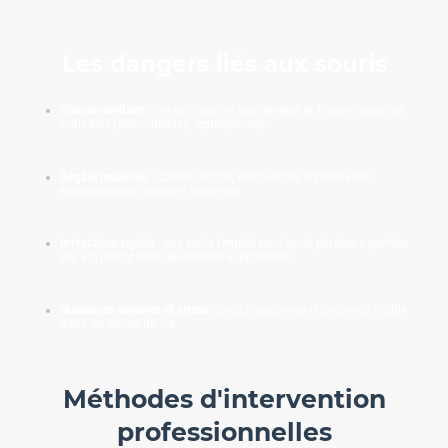
Les dangers liés aux souris
Risque sanitaire
: contamination des denrées et transmission de
maladies (salmonellose, leptospirose).
Dégâts matériels
: câbles rongés, emballages alimentaires
endommagés, meubles fragilisés.
Infestation rapide
: une seule femelle peut avoir plusieurs portées
par an, multipliant rapidement le problème.
Nuisances sonores et stress
: bruits nocturnes et présence visible
dans les zones de vie.
Méthodes d'intervention
professionnelles