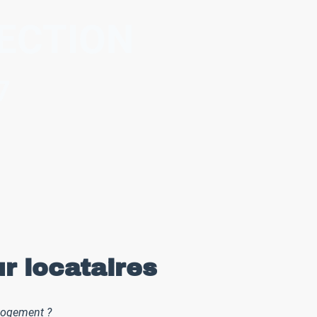
ECTION
7
sommes-nous ?
Blog
Contact
r locataires
 logement ?