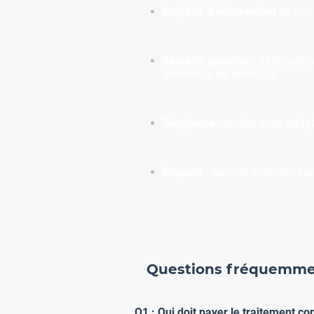
Rapidité d’intervention
en cas 
Sécurité garantie
: traitement
enfants ni les animaux.
Souplesse
: rendez-vous adapté
Respect
: aucune intrusion inuti
Questions fréquemment 
Q1 : Qui doit payer le traitement con