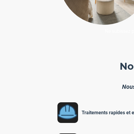
Ne subissez p
No
Nous
Traitements rapides et e