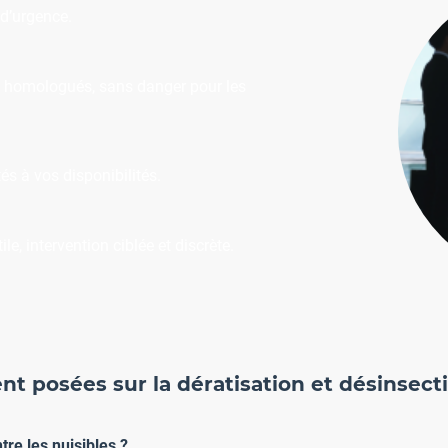
d’urgence.
s homologués, sans danger pour les
s à vos disponibilités.
le, intervention ciblée et discrète.
posées sur la dératisation et désinsectisa
tre les nuisibles ?