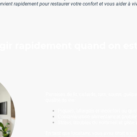
rvient rapidement pour restaurer votre confort et vous aider à vi
gir rapidement quand on est 
Punaises de lit, cafards, rats, souris, guêp
qualité de vie :
Piqûres, allergies et inconfort au quo
Contamination alimentaire et problè
Stress, troubles du sommeil et gêne 
En tant que locataire, vous avez droit à un