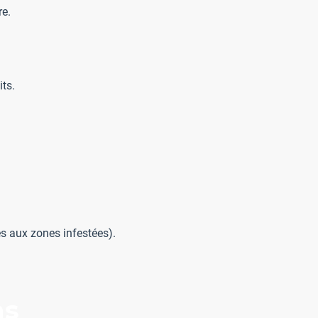
re.
its.
s aux zones infestées).
ns