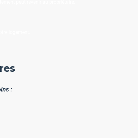
tement peut revenir au propriétaire.
otre logement.
res
ins :