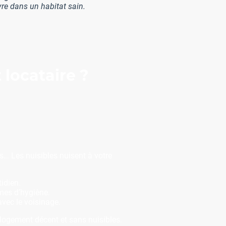
vre dans un habitat sain.
locataire ?
es… Les nuisibles nuisent à votre
tidien.
mes d’hygiène.
avec le voisinage.
 logement décent et sans nuisibles.