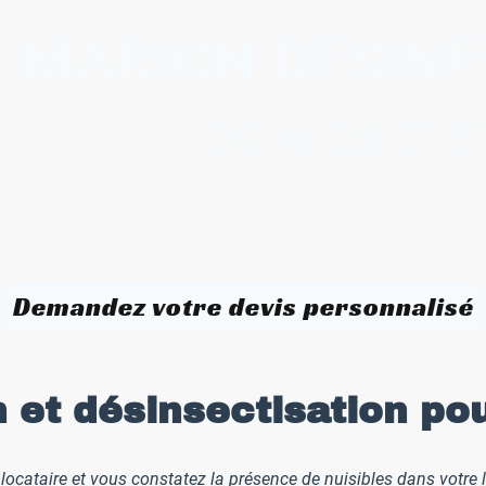
MARION DESINF
05 46 23 27 5
our qui ?
Nos contrats
Zone d'intervention
Qui 
Demandez votre devis personnalisé
n et désinsectisation pou
locataire et vous constatez la présence de nuisibles dans votre