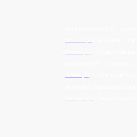
📌
Charente-Maritime (17)
: Interven
📌
Charente (16)
: Angoulême, Cognac
📌
Gironde (33)
: Bordeaux, Mérignac
📌
Deux-Sèvres (79)
: Interventions 
📌
Vendée (85)
: La Roche-sur-Yon, C
📌
Vienne (86)
: Déplacements fréquen
📌
Dordogne (24)
: Ribérac, Nontron